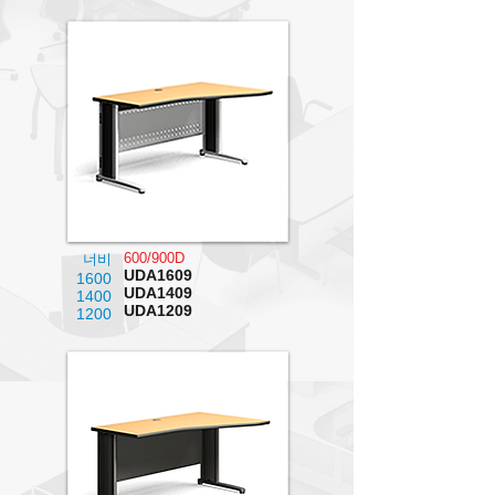
600/900D
너비
UDA1609
1600
UDA1409
1400
UDA1209
1200